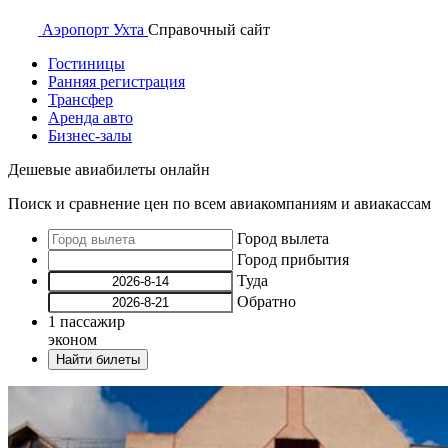
Аэропорт
Ухта
Справочный
сайт
Гостиницы
Ранняя регистрация
Трансфер
Аренда авто
Бизнес-залы
Дешевые авиабилеты онлайн
Поиск и сравнение цен по всем авиакомпаниям и авиакассам
Город вылета
Город прибытия
Туда
Обратно
1
пассажир
эконом
Найти билеты