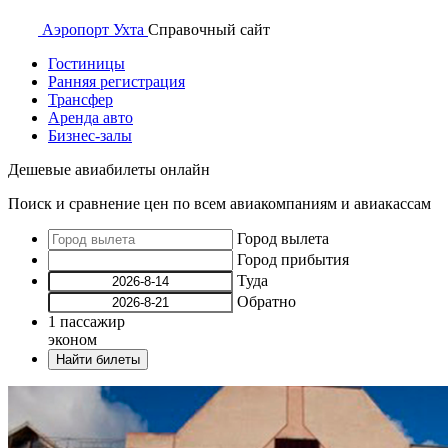
Аэропорт
Ухта
Справочный
сайт
Гостиницы
Ранняя регистрация
Трансфер
Аренда авто
Бизнес-залы
Дешевые авиабилеты онлайн
Поиск и сравнение цен по всем авиакомпаниям и авиакассам
Город вылета
Город прибытия
Туда
Обратно
1
пассажир
эконом
Найти билеты