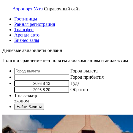
Аэропорт
Ухта
Справочный
сайт
Гостиницы
Ранняя регистрация
Трансфер
Аренда авто
Бизнес-залы
Дешевые авиабилеты онлайн
Поиск и сравнение цен по всем авиакомпаниям и авиакассам
Город вылета
Город прибытия
Туда
Обратно
1
пассажир
эконом
Найти билеты